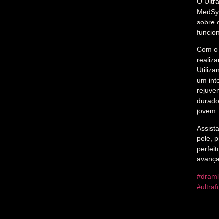
O Ultr
MedSys
sobre 
funcion
Com 
realiz
Utiliz
um int
rejuve
durado
jovem.
Assist
pele, 
perfei
avançad
#drami
#ultra