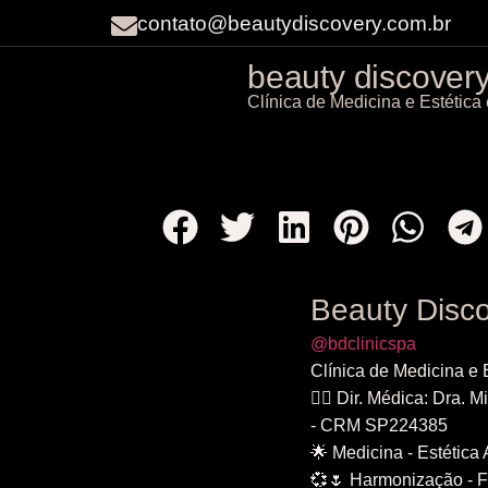
contato@beautydiscovery.com.br
beauty discovery 
Clínica de Medicina e Estétic
Beauty Disco
@bdclinicspa
Clínica de Medicina e
👩‍⚕️ Dir. Médica: Dra. M
- CRM SP224385
🌟 Medicina - Estética
💞🌷 Harmonização - F