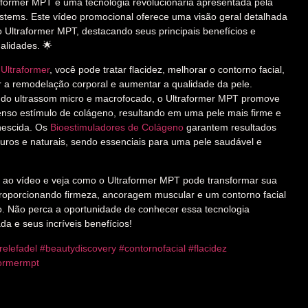
aformer MPT é uma tecnologia revolucionária apresentada pela
tems. Este vídeo promocional oferece uma visão geral detalhada
o Ultraformer MPT, destacando seus principais benefícios e
alidades. 🌟
o
Ultraformer
, você pode tratar flacidez, melhorar o contorno facial,
ar a remodelação corporal e aumentar a qualidade da pele.
ando ultrassom micro e macrofocado, o Ultraformer MPT promove
enso estímulo de colágeno, resultando em uma pele mais firme e
nescida. Os
Bioestimuladores de Colágeno
garantem resultados
uros e naturais, sendo essenciais para uma pele saudável e
a ao vídeo e veja como o Ultraformer MPT pode transformar sua
proporcionando firmeza, ancoragem muscular e um contorno facial
to. Não perca a oportunidade de conhecer essa tecnologia
a e seus incríveis benefícios!
relefadel
#beautydiscovery
#contornofacial
#flacidez
formermpt