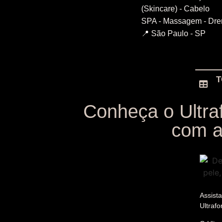
(Skincare) - Cabelo
SPA - Massagem - Dre
📍 São Paulo - SP
T
Conheça o Ultra
com 
Assist
Ultraf