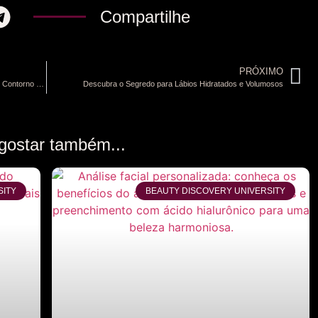
Compartilhe
PRÓXIMO
Descubra Como o Ultraformer MPT Pode Redefinir Seu Contorno Facial
Descubra o Segredo para Lábios Hidratados e Volumosos
gostar também...
SITY
BEAUTY DISCOVERY UNIVERSITY